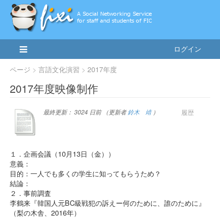
ログイン
ページ
言語文化演習
2017年度
2017年度映像制作
履歴
最終更新：
3024 日前
（更新者
鈴木 靖
）
１．企画会議（10月13日（金））
意義：
目的：一人でも多くの学生に知ってもらうため？
結論：
２．事前調査
李鶴来『韓国人元BC級戦犯の訴えー何のために、誰のために』
（梨の木舎、2016年）