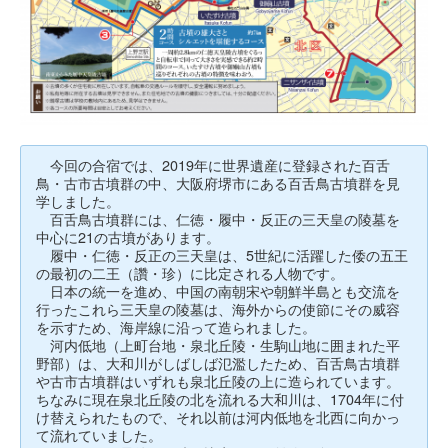
今回の合宿では、2019年に世界遺産に登録された百舌
鳥・古市古墳群の中、大阪府堺市にある百舌鳥古墳群を見
学しました。
百舌鳥古墳群には、仁徳・履中・反正の三天皇の陵墓を
中心に21の古墳があります。
履中・仁徳・反正の三天皇は、5世紀に活躍した倭の五王
の最初の二王（讚・珍）に比定される人物です。
日本の統一を進め、中国の南朝宋や朝鮮半島とも交流を
行ったこれら三天皇の陵墓は、海外からの使節にその威容
を示すため、海岸線に沿って造られました。
河内低地（上町台地・泉北丘陵・生駒山地に囲まれた平
野部）は、大和川がしばしば氾濫したため、百舌鳥古墳群
や古市古墳群はいずれも泉北丘陵の上に造られています。
ちなみに現在泉北丘陵の北を流れる大和川は、1704年に付
け替えられたもので、それ以前は河内低地を北西に向かっ
て流れていました。