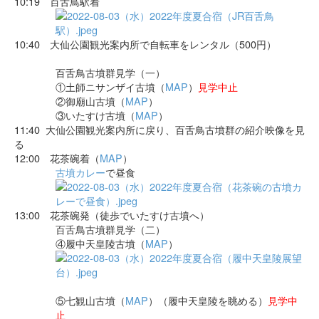
10:19 百舌鳥駅着
10:40 大仙公園観光案内所で自転車をレンタル（500円）
百舌鳥古墳群見学（一）
①土師ニサンザイ古墳（
MAP
）
見学中止
②御廟山古墳（
MAP
）
③いたすけ古墳（
MAP
）
11:40 大仙公園観光案内所に戻り、百舌鳥古墳群の紹介映像を見
る
12:00 花茶碗着（
MAP
）
古墳カレー
で昼食
13:00 花茶碗発（徒歩でいたすけ古墳へ）
百舌鳥古墳群見学（二）
④履中天皇陵古墳（
MAP
）
⑤七観山古墳（
MAP
）（履中天皇陵を眺める）
見学中
止