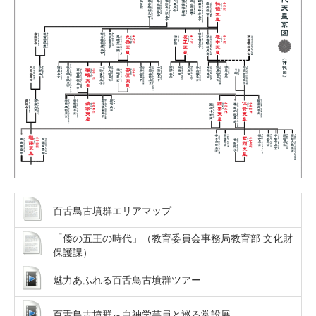
百舌鳥古墳群エリアマップ
「倭の五王の時代」（教育委員会事務局教育部 文化財
保護課）
魅力あふれる百舌鳥古墳群ツアー
百舌鳥古墳群～白神学芸員と巡る常設展