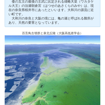
倭の五王の最後の王武に比定される雄略天皇（ワカタケ
ル大王）の泊瀬朝倉宮（はつせのあさくらのみや）は、現
在の奈良県桜井市にあったといいます。大和川の源流に近
い町です。
大和川の奈良と大阪の境には、亀の瀬と呼ばれる難所が
あり、天然の要害となっています。
百舌鳥古墳群と泉北丘陵（大阪高低差学会）