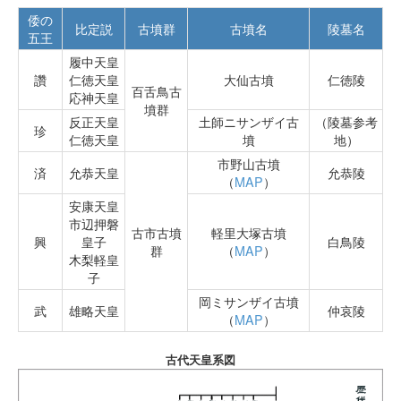
倭の
比定説
古墳群
古墳名
陵墓名
五王
履中天皇
讚
仁徳天皇
大仙古墳
仁徳陵
百舌鳥古
応神天皇
墳群
反正天皇
土師ニサンザイ古
（陵墓参考
珍
仁徳天皇
墳
地）
市野山古墳
済
允恭天皇
允恭陵
（
MAP
）
安康天皇
市辺押磐
古市古墳
軽里大塚古墳
興
皇子
白鳥陵
群
（
MAP
）
木梨軽皇
子
岡ミサンザイ古墳
武
雄略天皇
仲哀陵
（
MAP
）
古代天皇系図