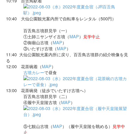
10:19 百舌鳥駅着
10:40 大仙公園観光案内所で自転車をレンタル（500円）
百舌鳥古墳群見学（一）
①土師ニサンザイ古墳（
MAP
）
見学中止
②御廟山古墳（
MAP
）
③いたすけ古墳（
MAP
）
11:40 大仙公園観光案内所に戻り、百舌鳥古墳群の紹介映像を見
る
12:00 花茶碗着（
MAP
）
古墳カレー
で昼食
13:00 花茶碗発（徒歩でいたすけ古墳へ）
百舌鳥古墳群見学（二）
④履中天皇陵古墳（
MAP
）
⑤七観山古墳（
MAP
）（履中天皇陵を眺める）
見学中
止