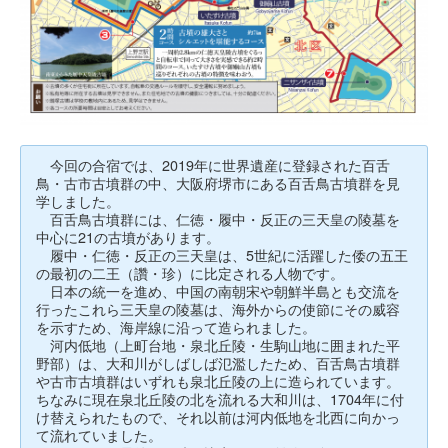
今回の合宿では、2019年に世界遺産に登録された百舌
鳥・古市古墳群の中、大阪府堺市にある百舌鳥古墳群を見
学しました。
百舌鳥古墳群には、仁徳・履中・反正の三天皇の陵墓を
中心に21の古墳があります。
履中・仁徳・反正の三天皇は、5世紀に活躍した倭の五王
の最初の二王（讚・珍）に比定される人物です。
日本の統一を進め、中国の南朝宋や朝鮮半島とも交流を
行ったこれら三天皇の陵墓は、海外からの使節にその威容
を示すため、海岸線に沿って造られました。
河内低地（上町台地・泉北丘陵・生駒山地に囲まれた平
野部）は、大和川がしばしば氾濫したため、百舌鳥古墳群
や古市古墳群はいずれも泉北丘陵の上に造られています。
ちなみに現在泉北丘陵の北を流れる大和川は、1704年に付
け替えられたもので、それ以前は河内低地を北西に向かっ
て流れていました。