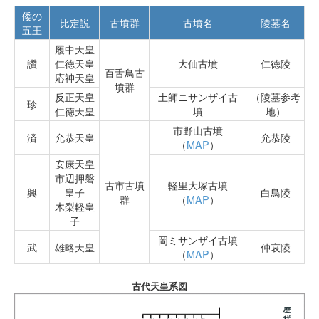
倭の
比定説
古墳群
古墳名
陵墓名
五王
履中天皇
讚
仁徳天皇
大仙古墳
仁徳陵
百舌鳥古
応神天皇
墳群
反正天皇
土師ニサンザイ古
（陵墓参考
珍
仁徳天皇
墳
地）
市野山古墳
済
允恭天皇
允恭陵
（
MAP
）
安康天皇
市辺押磐
古市古墳
軽里大塚古墳
興
皇子
白鳥陵
群
（
MAP
）
木梨軽皇
子
岡ミサンザイ古墳
武
雄略天皇
仲哀陵
（
MAP
）
古代天皇系図