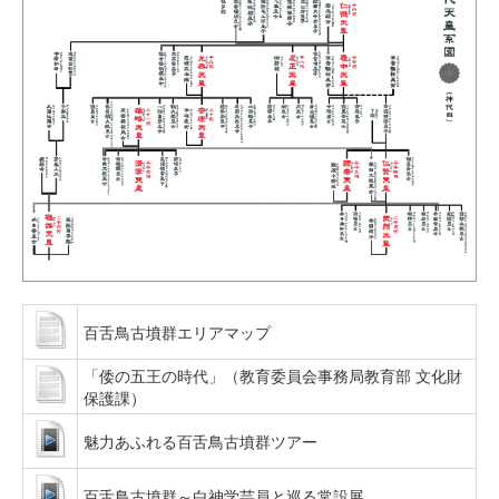
百舌鳥古墳群エリアマップ
「倭の五王の時代」（教育委員会事務局教育部 文化財
保護課）
魅力あふれる百舌鳥古墳群ツアー
百舌鳥古墳群～白神学芸員と巡る常設展