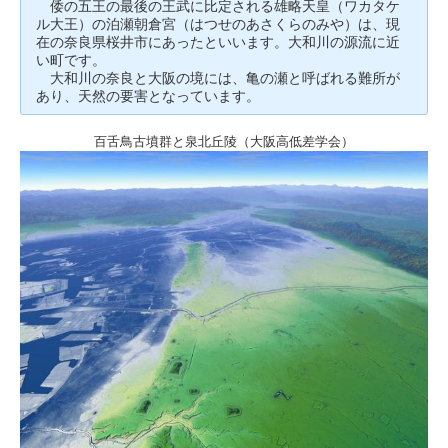
倭の五王の最後の王武に比定される雄略天皇（ワカタケ
ル大王）の泊瀬朝倉宮（はつせのあさくらのみや）は、現
在の奈良県桜井市にあったといいます。大和川の源流に近
い町です。
大和川の奈良と大阪の境には、亀の瀬と呼ばれる難所が
あり、天然の要害となっています。
百舌鳥古墳群と泉北丘陵（大阪高低差学会）