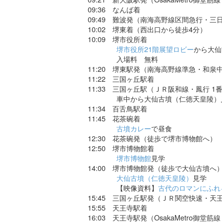
09:36 なんば着
09:49 難波発（南海高野線区間急行・三
10:02 堺東着（西出口から徒歩4分）
10:09 堺市役所着
堺市役所21階展望ロビー
から大仙
入場料 無料
11:20 堺東駅発（南海高野線準急・和泉中
11:22 三国ヶ丘駅着
11:33 三国ヶ丘駅（ＪＲ阪和線・鳳行 1
車中から大仙古墳（仁徳天皇陵）
11:34 百舌鳥駅着
11:45 花茶碗着
古墳カレー
で昼食
12:30 花茶碗発（徒歩で堺市博物館へ）
12:50 堺市博物館着
堺市博物館
見学
14:00 堺市博物館発（徒歩で大仙古墳へ
大仙古墳（仁徳天皇陵）
見学
【映像資料】
古代のロマンにふれ
15:45 三国ヶ丘駅発（ＪＲ関空快速・天王
15:55 天王寺駅着
16:03 天王寺駅発（OsakaMetro御堂