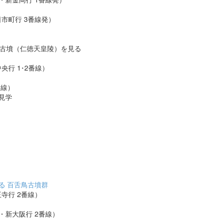
日市町行 3番線発）
古墳（仁徳天皇陵）を見る
央行 1･2番線）
番線）
見学
）
る 百舌鳥古墳群
寺行 2番線）
筋線・新大阪行 2番線）