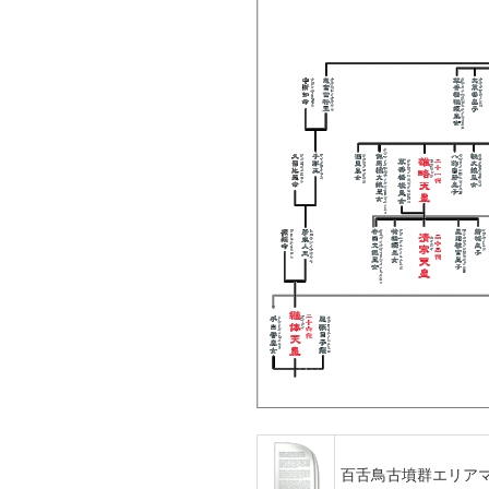
百舌鳥古墳群エリア