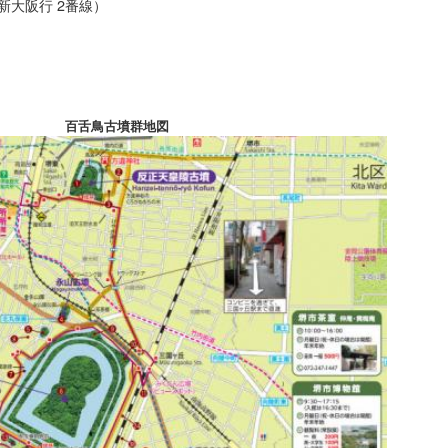
・新大阪行 2番線）
百舌鳥古墳群地図