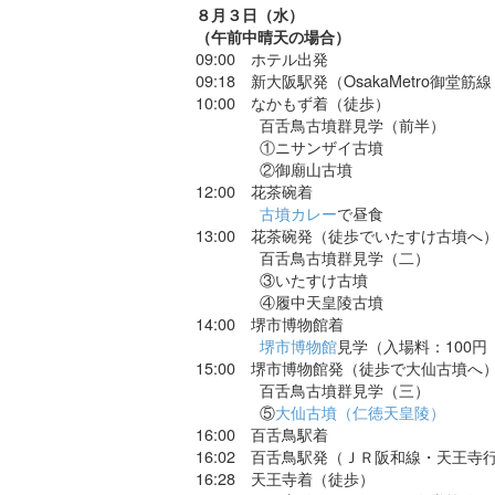
８月３日（水）
（午前中晴天の場合）
09:00 ホテル出発
09:18 新大阪駅発（OsakaMetro御堂
10:00 なかもず着（徒歩）
百舌鳥古墳群見学（前半）
①ニサンザイ古墳
②御廟山古墳
12:00 花茶碗着
古墳カレー
で昼食
13:00 花茶碗発（徒歩でいたすけ古墳へ
百舌鳥古墳群見学（二）
③いたすけ古墳
④履中天皇陵古墳
14:00 堺市博物館着
堺市博物館
見学（入場料：100円
15:00 堺市博物館発（徒歩で大仙古墳へ
百舌鳥古墳群見学（三）
⑤
大仙古墳（仁徳天皇陵）
16:00 百舌鳥駅着
16:02 百舌鳥駅発（ＪＲ阪和線・天王寺行
16:28 天王寺着（徒歩）