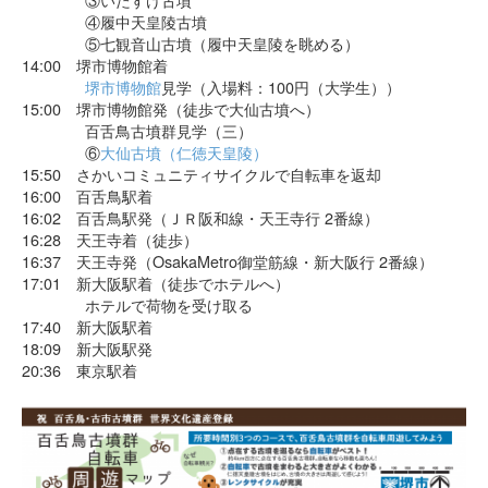
④履中天皇陵古墳
⑤七観音山古墳（履中天皇陵を眺める）
14:00 堺市博物館着
堺市博物館
見学（入場料：100円（大学生））
15:00 堺市博物館発（徒歩で大仙古墳へ）
百舌鳥古墳群見学（三）
⑥
大仙古墳（仁徳天皇陵）
15:50 さかいコミュニティサイクルで自転車を返却
16:00 百舌鳥駅着
16:02 百舌鳥駅発（ＪＲ阪和線・天王寺行 2番線）
16:28 天王寺着（徒歩）
16:37 天王寺発（OsakaMetro御堂筋線・新大阪行 2番線）
17:01 新大阪駅着（徒歩でホテルへ）
ホテルで荷物を受け取る
17:40 新大阪駅着
18:09 新大阪駅発
20:36 東京駅着