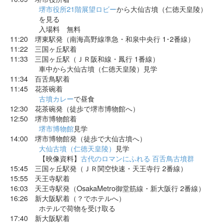
堺市役所21階展望ロビー
から大仙古墳（仁徳天皇陵）
を見る
入場料 無料
11:20 堺東駅発（南海高野線準急・和泉中央行 1･2番線）
11:22 三国ヶ丘駅着
11:33 三国ヶ丘駅（ＪＲ阪和線・鳳行 1番線）
車中から大仙古墳（仁徳天皇陵）見学
11:34 百舌鳥駅着
11:45 花茶碗着
古墳カレー
で昼食
12:30 花茶碗発（徒歩で堺市博物館へ）
12:50 堺市博物館着
堺市博物館
見学
14:00 堺市博物館発（徒歩で大仙古墳へ）
大仙古墳（仁徳天皇陵）
見学
【映像資料】
古代のロマンにふれる 百舌鳥古墳群
15:45 三国ヶ丘駅発（ＪＲ関空快速・天王寺行 2番線）
15:55 天王寺駅着
16:03 天王寺駅発（OsakaMetro御堂筋線・新大阪行 2番線）
16:26 新大阪駅着（？でホテルへ）
ホテルで荷物を受け取る
17:40 新大阪駅着