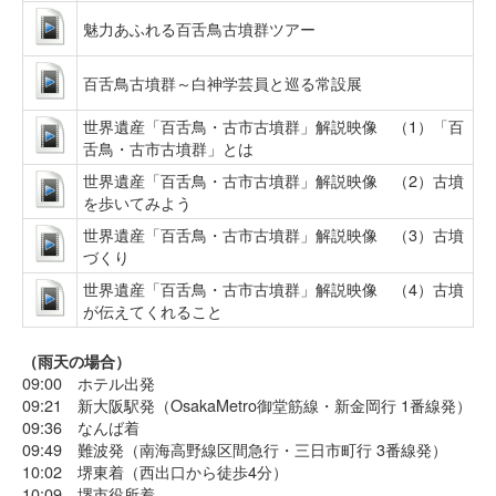
魅力あふれる百舌鳥古墳群ツアー
百舌鳥古墳群～白神学芸員と巡る常設展
世界遺産「百舌鳥・古市古墳群」解説映像 （1）「百
舌鳥・古市古墳群」とは
世界遺産「百舌鳥・古市古墳群」解説映像 （2）古墳
を歩いてみよう
世界遺産「百舌鳥・古市古墳群」解説映像 （3）古墳
づくり
世界遺産「百舌鳥・古市古墳群」解説映像 （4）古墳
が伝えてくれること
（雨天の場合）
09:00 ホテル出発
09:21 新大阪駅発（OsakaMetro御堂筋線・新金岡行 1番線発）
09:36 なんば着
09:49 難波発（南海高野線区間急行・三日市町行 3番線発）
10:02 堺東着（西出口から徒歩4分）
10:09 堺市役所着