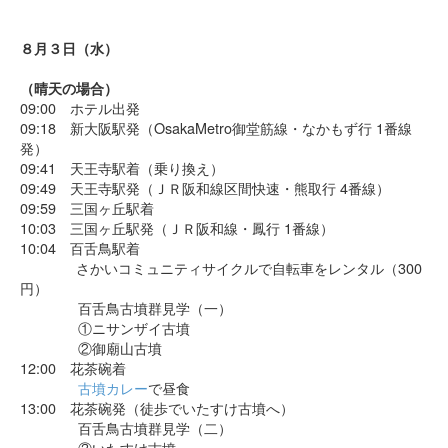
８月３日（水）
（晴天の場合）
09:00 ホテル出発
09:18 新大阪駅発（OsakaMetro御堂筋線・なかもず行 1番線
発）
09:41 天王寺駅着（乗り換え）
09:49 天王寺駅発（ＪＲ阪和線区間快速・熊取行 4番線）
09:59 三国ヶ丘駅着
10:03 三国ヶ丘駅発（ＪＲ阪和線・鳳行 1番線）
10:04 百舌鳥駅着
さかいコミュニティサイクルで自転車をレンタル（300
円）
百舌鳥古墳群見学（一）
①ニサンザイ古墳
②御廟山古墳
12:00 花茶碗着
古墳カレー
で昼食
13:00 花茶碗発（徒歩でいたすけ古墳へ）
百舌鳥古墳群見学（二）
③いたすけ古墳