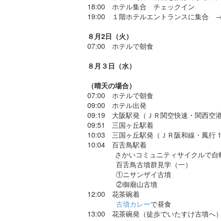
18:00 ホテル集合 チェックイン
19:00 １階ホテルエントランスに集合 
８月2日（火）
07:00 ホテルで朝食
８月３日（水）
（晴天の場合）
07:00 ホテルで朝食
09:00 ホテル出発
09:19 大阪駅発（ＪＲ関空快速・関西空港
09:51 三国ヶ丘駅着
10:03 三国ヶ丘駅発（ＪＲ阪和線・鳳行 
10:04 百舌鳥駅着
さかいコミュニティサイクルで自転車
百舌鳥古墳群見学（一）
①ニサンザイ古墳
②御廟山古墳
12:00 花茶碗着
古墳カレー
で昼食
13:00 花茶碗発（徒歩でいたすけ古墳へ