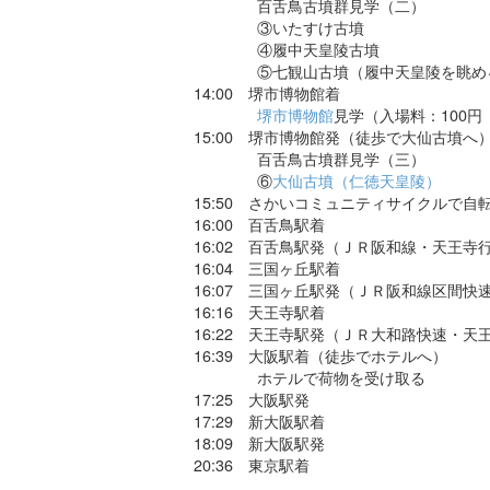
百舌鳥古墳群見学（二）
③いたすけ古墳
④履中天皇陵古墳
⑤七観山古墳（履中天皇陵を眺め
14:00 堺市博物館着
堺市博物館
見学（入場料：100円
15:00 堺市博物館発（徒歩で大仙古墳へ
百舌鳥古墳群見学（三）
⑥
大仙古墳（仁徳天皇陵）
15:50 さかいコミュニティサイクルで自
16:00 百舌鳥駅着
16:02 百舌鳥駅発（ＪＲ阪和線・天王寺行
16:04 三国ヶ丘駅着
16:07 三国ヶ丘駅発（ＪＲ阪和線区間快
16:16 天王寺駅着
16:22 天王寺駅発（ＪＲ大和路快速・天王
16:39 大阪駅着（徒歩でホテルへ）
ホテルで荷物を受け取る
17:25 大阪駅発
17:29 新大阪駅着
18:09 新大阪駅発
20:36 東京駅着