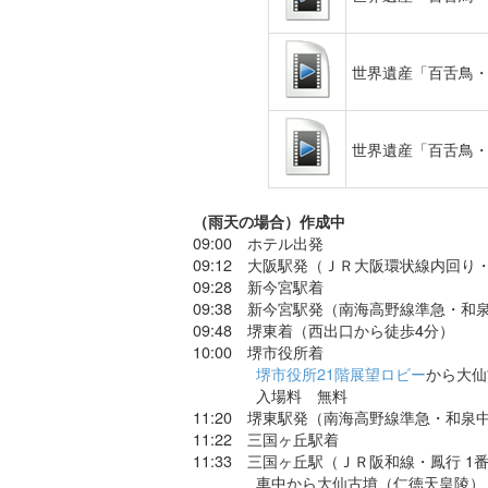
世界遺産「百舌鳥・
世界遺産「百舌鳥・
（雨天の場合）作成中
09:00 ホテル出発
09:12 大阪駅発（ＪＲ大阪環状線内回り
09:28 新今宮駅着
09:38 新今宮駅発（南海高野線準急・和
09:48 堺東着（西出口から徒歩4分）
10:00 堺市役所着
堺市役所21階展望ロビー
から大仙
入場料 無料
11:20 堺東駅発（南海高野線準急・和泉中
11:22 三国ヶ丘駅着
11:33 三国ヶ丘駅（ＪＲ阪和線・鳳行 1
車中から大仙古墳（仁徳天皇陵）