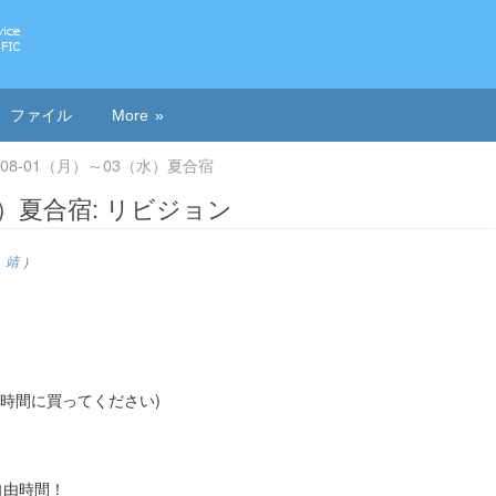
ファイル
More
2-08-01（月）～03（水）夏合宿
（水）夏合宿: リビジョン
 靖
）
間に買ってください)
自由時間！