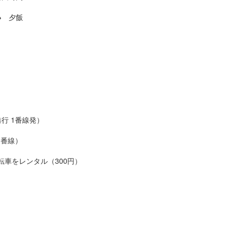
→ 夕飯
行 1番線発）
1番線）
をレンタル（300円）
）