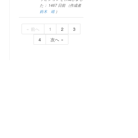
た：
1467 日前
（作成者
鈴木 靖
）
前へ
1
2
3
4
次へ