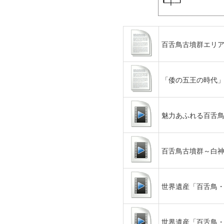
百舌鳥古墳群エリ
「倭の五王の時代」
魅力あふれる百舌
百舌鳥古墳群～白
世界遺産「百舌鳥・
世界遺産「百舌鳥・