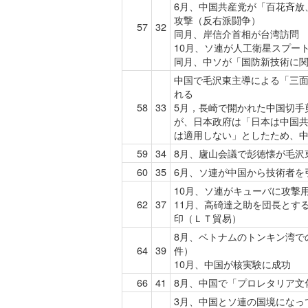
6月、中国共産党が「百花斉放
攻撃（反右派闘争）
57
32
同月、岸信介首相が台湾訪問
10月、ソ連が人工衛星スプー
同月、中ソが「国防新技術に
中国で毛沢東主導による「三
れる
58
33
5月，長崎で開かれた中国切手
が、日本政府は「日本は中国
は適用しない」としたため、中
59
34
8月、廬山会議で彭徳懐が毛沢
60
35
6月、ソ連が中国から技術者を
10月、ソ連がキューバに攻撃
62
37
11月、高碕達之助を団長とす
印（ＬＴ貿易）
8月、ベトナムのトンキン湾で
64
39
件）
10月、中国が核実験に成功
66
41
8月、中国で「プロレタリア文
3月、中国とソ連の国境になっ