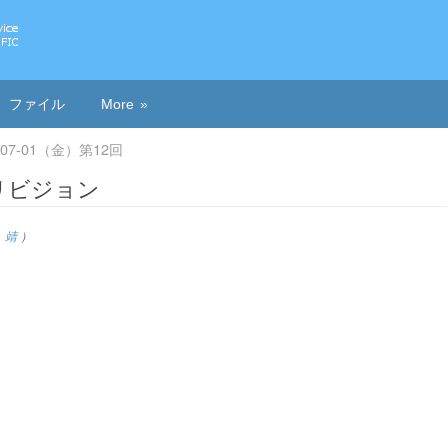
ファイル
More
2-07-01（金）第12回
: リビジョン
 靖
）