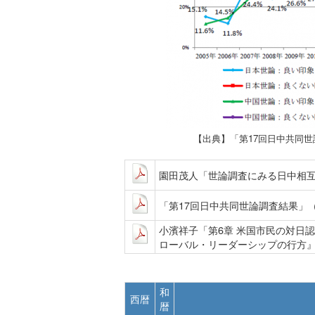
【出典】「第17回日中共同世論
園田茂人「世論調査にみる日中相互イメ
「第17回日中共同世論調査結果」（特
小濱祥子「第6章 米国市民の対日
ローバル・リーダーシップの行方』日
和
西暦
暦