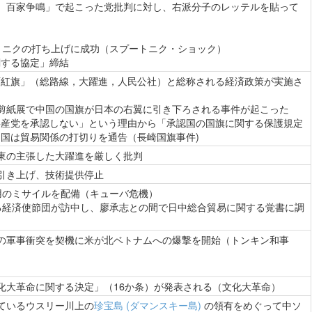
、百家争鳴」で起こった党批判に対し、右派分子のレッテルを貼って
トニクの打ち上げに成功（スプートニク・ショック）
関する協定」締結
面紅旗」（総路線，大躍進，人民公社）と総称される経済政策が実施さ
剪紙展で中国の国旗が日本の右翼に引き下ろされる事件が起こった
共産党を承認しない」という理由から「承認国の国旗に関する保護規定
国は貿易関係の打切りを通告（長崎国旗事件)
東の主張した大躍進を厳しく批判
引き上げ、技術提供停止
用のミサイルを配備（キューバ危機）
る経済使節団が訪中し、廖承志との間で日中総合貿易に関する覚書に調
の軍事衝突を契機に米が北ベトナムへの爆撃を開始（トンキン和事
化大革命に関する決定」（16か条）が発表される（文化大革命）
ているウスリー川上の
珍宝島 (ダマンスキー島)
の領有をめぐって中ソ