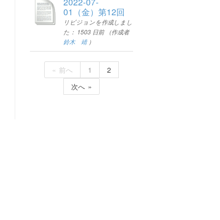
2022-07-
01（金）第12回
リビジョンを作成しまし
た：
1503 日前
（作成者
鈴木 靖
）
前へ
1
2
次へ