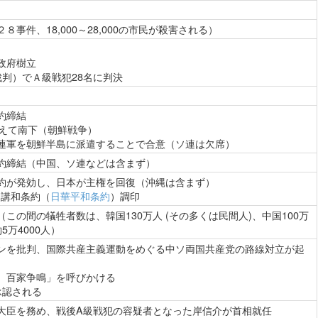
事件、18,000～28,000の市民が殺害される）
政府樹立
裁判）でＡ級戦犯28名に判決
約締結
越えて南下（朝鮮戦争）
連軍を朝鮮半島に派遣することで合意（ソ連は欠席）
約締結（中国、ソ連などは含まず）
約が発効し、日本が主権を回復（沖縄は含まず）
と講和条約（
日華平和条約
）調印
この間の犠牲者数は、韓国130万人 (その多くは民間人)、中国100万
万4000人）
ンを批判、国際共産主義運動をめぐる中ソ両国共産党の路線対立が起
、百家争鳴」を呼びかける
承認される
大臣を務め、戦後A級戦犯の容疑者となった岸信介が首相就任