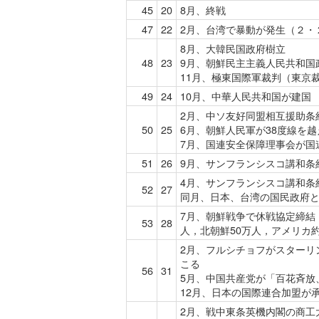
45
20
8月、終戦
47
22
2月、台湾で暴動が発生（２・２８
8月、大韓民国政府樹立
48
23
9月、朝鮮民主主義人民共和国
11月、極東国際軍裁判（東京
49
24
10月、中華人民共和国が建国
2月、中ソ友好同盟相互援助条
50
25
6月、朝鮮人民軍が38度線を
7月、国連安全保障理事会が国
51
26
9月、サンフランシスコ講和条
4月、サンフランシスコ講和条
52
27
同月、日本、台湾の国民政府
7月、朝鮮戦争で休戦協定締結（
53
28
人，北朝鮮50万人，アメリカ約5
2月、フルシチョフがスターリ
こる
56
31
5月、中国共産党が「百花斉放
12月、日本の国際連合加盟が
2月、戦中東条英機内閣の商工