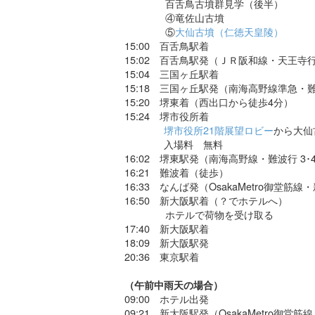
百舌鳥古墳群見学（後半）
④竜佐山古墳
⑤
大仙古墳（仁徳天皇陵）
15:00 百舌鳥駅着
15:02 百舌鳥駅発（ＪＲ阪和線・天王寺行
15:04 三国ヶ丘駅着
15:18 三国ヶ丘駅発（南海高野線準急・難
15:20 堺東着（西出口から徒歩4分）
15:24 堺市役所着
堺市役所21階展望ロビー
から大仙
入場料 無料
16:02 堺東駅発（南海高野線・難波行 3･
16:21 難波着（徒歩）
16:33 なんば発（OsakaMetro御堂筋線
16:50 新大阪駅着（？でホテルへ）
ホテルで荷物を受け取る
17:40 新大阪駅着
18:09 新大阪駅発
20:36 東京駅着
（午前中雨天の場合）
09:00 ホテル出発
09:21 新大阪駅発（OsakaMetro御堂