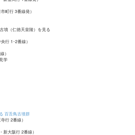
日市町行 3番線発）
古墳（仁徳天皇陵）を見る
央行 1･2番線）
番線）
見学
）
る 百舌鳥古墳群
寺行 2番線）
筋線・新大阪行 2番線）