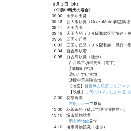
８月３日（水）
（午前中晴天の場合）
09:00 ホテル出発
09:18 新大阪駅発（OsakaMetro御堂
09:41 天王寺着
09:49 天王寺発（ＪＲ阪和線区間快速・
09:59 三国ヶ丘着
10:03 三国ヶ丘発（ＪＲ阪和線・鳳行 1
10:04 百舌鳥駅着
10:05 百舌鳥駅発（徒歩）
百舌鳥古墳群見学（前半）
①御廟山古墳
②いたすけ古墳
③履中天皇陵古墳
【地図】
百舌鳥古墳群エリアマッ
【映像】
古代のロマンにふれる 
12:00 花茶碗着
古墳カレー
で昼食
13:00 花茶碗発（徒歩で堺市博物館へ）
13:10 堺市博物館着
堺市博物館
見学
14:10 堺市博物館発（徒歩）