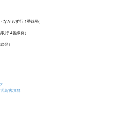
筋線・なかもず行 1番線発）
熊取行 4番線発）
番線発）
プ
百舌鳥古墳群