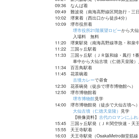
09:36 なんば着
09:49 難波発（南海高野線区間急行・三
10:02 堺東着（西出口から徒歩4分）
10:09 堺市役所着
堺市役所21階展望ロビー
から大仙
入場料 無料
11:20 堺東駅発（南海高野線準急・和泉中
11:22 三国ヶ丘駅着
11:33 三国ヶ丘駅（ＪＲ阪和線・鳳行 1
車中から大仙古墳（仁徳天皇陵）
11:34 百舌鳥駅着
11:45 花茶碗着
古墳カレー
で昼食
12:30 花茶碗発（徒歩で堺市博物館へ）
12:50 堺市博物館着
堺市博物館
見学
14:00 堺市博物館発（徒歩で大仙古墳へ
大仙古墳（仁徳天皇陵）
見学
【映像資料】
古代のロマンにふれ
15:45 三国ヶ丘駅発（ＪＲ関空快速・天王
15:55 天王寺駅着
16:03 天王寺駅発（OsakaMetro御堂